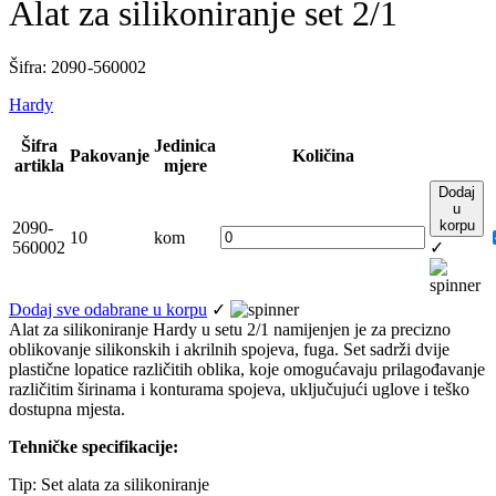
Alat za silikoniranje set 2/1
Šifra: 2090 -560002
Hardy
Šifra
Jedinica
Pakovanje
Količina
artikla
mjere
Dodaj
u
korpu
2090-
10
kom
560002
✓
Dodaj sve odabrane u korpu
✓
Alat za silikoniranje Hardy u setu 2/1 namijenjen je za precizno
oblikovanje silikonskih i akrilnih spojeva, fuga. Set sadrži dvije
plastične lopatice različitih oblika, koje omogućavaju prilagođavanje
različitim širinama i konturama spojeva, uključujući uglove i teško
dostupna mjesta.
Tehničke specifikacije:
Tip: Set alata za silikoniranje