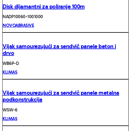
Disk dijamantni za poliranje 100m
NADP10060-1001000
NOVOABRASIVE
Vijak samourezujući za sendvič panele beton i
drvo
WB6P-D
KLIMAS
Vijak samourezujući za sendvič panele metalna
podkonstrukcija
WSW-6
KLIMAS