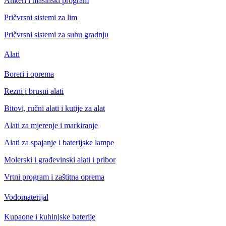
Ankeri i mašinski program
Pričvrsni sistemi za lim
Pričvrsni sistemi za suhu gradnju
Alati
Boreri i oprema
Rezni i brusni alati
Bitovi, ručni alati i kutije za alat
Alati za mjerenje i markiranje
Alati za spajanje i baterijske lampe
Molerski i građevinski alati i pribor
Vrtni program i zaštitna oprema
Vodomaterijal
Kupaone i kuhinjske baterije