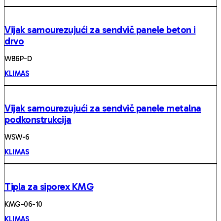
Vijak samourezujući za sendvič panele beton i
drvo
WB6P-D
KLIMAS
Vijak samourezujući za sendvič panele metalna
podkonstrukcija
WSW-6
KLIMAS
Tipla za siporex KMG
KMG-06-10
KLIMAS