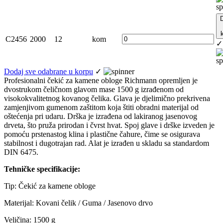
C2456
2000
12
kom
✓
Dodaj sve odabrane u korpu
✓
Profesionalni čekić za kamene obloge Richmann opremljen je
dvostrukom čeličnom glavom mase 1500 g izrađenom od
visokokvalitetnog kovanog čelika. Glava je djelimično prekrivena
zamjenjivom gumenom zaštitom koja štiti obradni materijal od
oštećenja pri udaru. Drška je izrađena od lakiranog jasenovog
drveta, što pruža prirodan i čvrst hvat. Spoj glave i drške izveden je
pomoću prstenastog klina i plastične čahure, čime se osigurava
stabilnost i dugotrajan rad. Alat je izrađen u skladu sa standardom
DIN 6475.
Tehničke specifikacije:
Tip: Čekić za kamene obloge
Materijal: Kovani čelik / Guma / Jasenovo drvo
Veličina: 1500 g