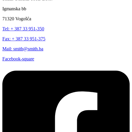
Igmanska bb
71320 Vogošća
Tel: + 387 33 951-350
Fax: + 387 33 951-375
Mail: smith@smith.ba
Facebook-square