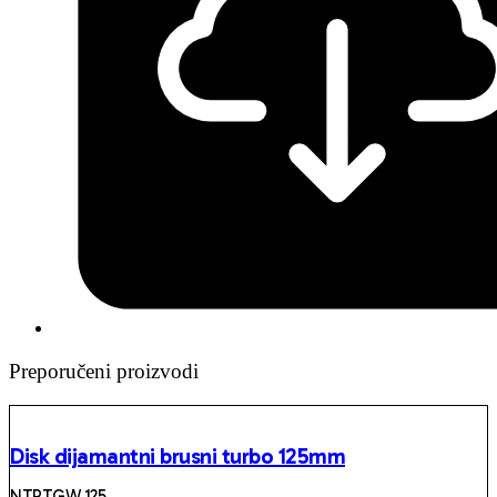
Preporučeni proizvodi
Disk dijamantni brusni turbo 125mm
NTPTGW 125