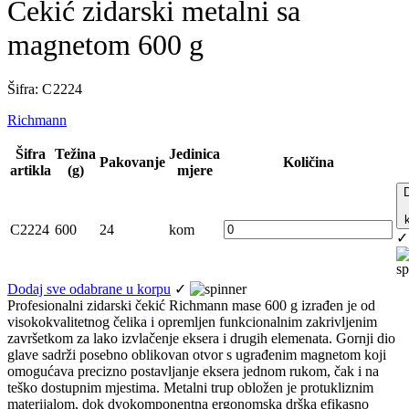
Čekić zidarski metalni sa
magnetom 600 g
Šifra: C 2224
Richmann
Šifra
Težina
Jedinica
Pakovanje
Količina
artikla
(g)
mjere
C2224
600
24
kom
✓
Dodaj sve odabrane u korpu
✓
Profesionalni zidarski čekić Richmann mase 600 g izrađen je od
visokokvalitetnog čelika i opremljen funkcionalnim zakrivljenim
završetkom za lako izvlačenje eksera i drugih elemenata. Gornji dio
glave sadrži posebno oblikovan otvor s ugrađenim magnetom koji
omogućava precizno postavljanje eksera jednom rukom, čak i na
teško dostupnim mjestima. Metalni trup obložen je protukliznim
materijalom, dok dvokomponentna ergonomska drška efikasno