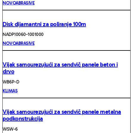
NOVOABRASIVE
Disk dijamantni za poliranje 100m
NADP10060-1001000
NOVOABRASIVE
Vijak samourezujući za sendvič panele beton i
drvo
WB6P-D
KLIMAS
Vijak samourezujući za sendvič panele metalna
podkonstrukcija
WSW-6