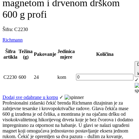
magnetom i drvenom drškom
600 g profi
Šifra: C 2230
Richmann
Šifra
Težina
Jedinica
Pakovanje
Količina
artikla
(g)
mjere
C2230
600
24
kom
✓
Dodaj sve odabrane u korpu
✓
Profesionalni zidarski čekić brenda Richmann dizajniran je za
zahtjevne tesarske i krovopokrivačke radove. Glava čekića mase
600 g izrađena je od čelika, a montirana je na ojačanu dršku od
visokokvalitetnog hikorijevog drveta koje je bez čvorova i dodatno
impregnirano za otpornost na habanje. U glavi se nalazi ugrađeni
magnet koji omogućava jednostavno postavljanje eksera jednom
rukom. Čekić je opremljen sa dva pazura – dužim za kovanje,