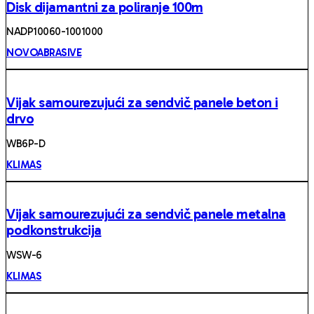
Disk dijamantni za poliranje 100m
NADP10060-1001000
NOVOABRASIVE
Vijak samourezujući za sendvič panele beton i
drvo
WB6P-D
KLIMAS
Vijak samourezujući za sendvič panele metalna
podkonstrukcija
WSW-6
KLIMAS