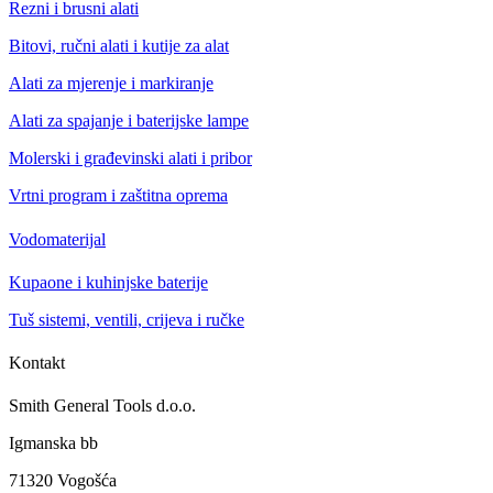
Rezni i brusni alati
Bitovi, ručni alati i kutije za alat
Alati za mjerenje i markiranje
Alati za spajanje i baterijske lampe
Molerski i građevinski alati i pribor
Vrtni program i zaštitna oprema
Vodomaterijal
Kupaone i kuhinjske baterije
Tuš sistemi, ventili, crijeva i ručke
Kontakt
Smith General Tools d.o.o.
Igmanska bb
71320 Vogošća