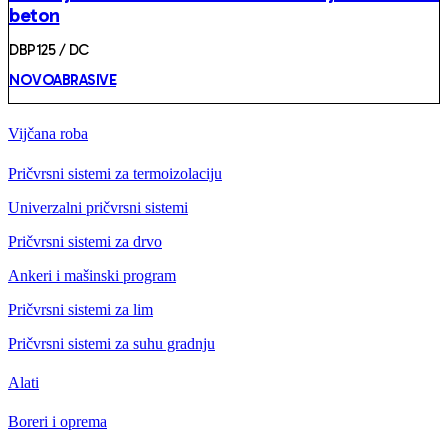
beton
DBP125 / DC
NOVOABRASIVE
Vijčana roba
Pričvrsni sistemi za termoizolaciju
Univerzalni pričvrsni sistemi
Pričvrsni sistemi za drvo
Ankeri i mašinski program
Pričvrsni sistemi za lim
Pričvrsni sistemi za suhu gradnju
Alati
Boreri i oprema