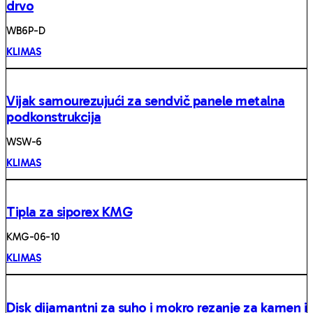
drvo
WB6P-D
KLIMAS
Vijak samourezujući za sendvič panele metalna
podkonstrukcija
WSW-6
KLIMAS
Tipla za siporex KMG
KMG-06-10
KLIMAS
Disk dijamantni za suho i mokro rezanje za kamen i