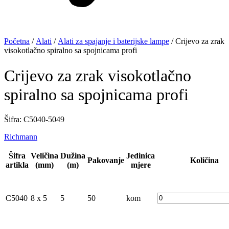
Početna
/
Alati
/
Alati za spajanje i baterijske lampe
/ Crijevo za zrak
visokotlačno spiralno sa spojnicama profi
Crijevo za zrak visokotlačno
spiralno sa spojnicama profi
Šifra: C5040-5049
Richmann
Šifra
Veličina
Dužina
Jedinica
Pakovanje
Količina
artikla
(mm)
(m)
mjere
C5040
8 x 5
5
50
kom