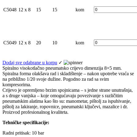
C5048
12 x 8
15
15
kom
C5049
12 x 8
20
10
kom
Dodaj sve odabrane u korpu
✓
Spiralno visokotlačno pneumatsko crijevo dimenzija 8×5 mm.
Spiralna forma olakšava rad i skladištenje – nakon upotrebe vraća se
na približno 1/20 svoje dužine. Pogodno za rad sa svim
kompresorima.
Crijevo je opremljeno brzim spojnicama – s jedne strane unutrašnja,
a s druge vanjska – koje omogućavaju povezivanje s različitim
pneumatskim alatima kao što su: manometar, pištolj za ispuhivanje,
pištolj za lakiranje, ropovnice, pneumatski ključevi, mazalice i dr.
Proizvod profesionalnog kvaliteta.
Tehničke specifikacije:
Radni pritisak: 10 bar