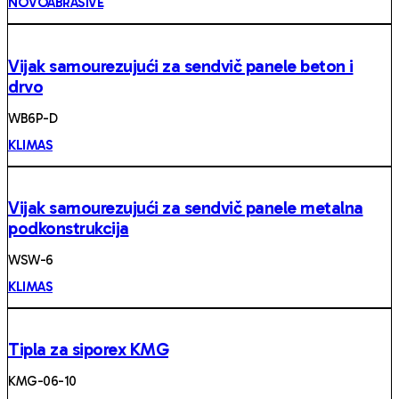
NOVOABRASIVE
Vijak samourezujući za sendvič panele beton i
drvo
WB6P-D
KLIMAS
Vijak samourezujući za sendvič panele metalna
podkonstrukcija
WSW-6
KLIMAS
Tipla za siporex KMG
KMG-06-10