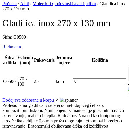
Početna
/
Alati
/
Molerski i građevinski alati i pribor
/ Gladilica inox
270 x 130 mm
Gladilica inox 270 x 130 mm
Šifra: C 0500
Richmann
Šifra
Veličina
Jedinica
Pakovanje
Količina
artikla
(mm)
mjere
270 x
C0500
25
kom
130
Dodaj sve odabrane u korpu
✓
Profesionalna gladilica izrađena od nehrđajućeg čelika s
kompozitnom drškom. Namijenjena za nanošenje gipsanih masa za
izravnavanje, maltera i ljepila. Radna površina od kiselootpornog
inox čelika debljine 0,8 mm pruža dugotrajnu otpornost i precizno
izravnavanje. Ergonomski oblikovana drška od izdržljivog