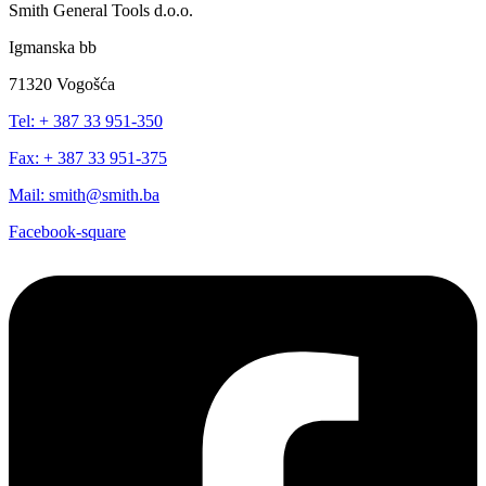
Smith General Tools d.o.o.
Igmanska bb
71320 Vogošća
Tel: + 387 33 951-350
Fax: + 387 33 951-375
Mail: smith@smith.ba
Facebook-square