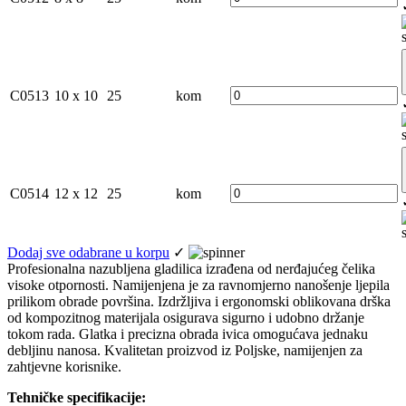
C0513
10 x 10
25
kom
C0514
12 x 12
25
kom
Dodaj sve odabrane u korpu
✓
Profesionalna nazubljena gladilica izrađena od nerđajućeg čelika
visoke otpornosti. Namijenjena je za ravnomjerno nanošenje ljepila
prilikom obrade površina. Izdržljiva i ergonomski oblikovana drška
od kompozitnog materijala osigurava sigurno i udobno držanje
tokom rada. Glatka i precizna obrada ivica omogućava jednaku
debljinu nanosa. Kvalitetan proizvod iz Poljske, namijenjen za
zahtjevne korisnike.
Tehničke specifikacije: