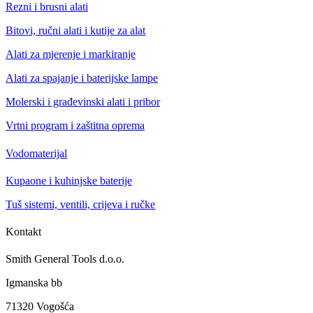
Rezni i brusni alati
Bitovi, ručni alati i kutije za alat
Alati za mjerenje i markiranje
Alati za spajanje i baterijske lampe
Molerski i građevinski alati i pribor
Vrtni program i zaštitna oprema
Vodomaterijal
Kupaone i kuhinjske baterije
Tuš sistemi, ventili, crijeva i ručke
Kontakt
Smith General Tools d.o.o.
Igmanska bb
71320 Vogošća