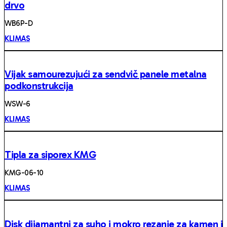
drvo
WB6P-D
KLIMAS
Vijak samourezujući za sendvič panele metalna
podkonstrukcija
WSW-6
KLIMAS
Tipla za siporex KMG
KMG-06-10
KLIMAS
Disk dijamantni za suho i mokro rezanje za kamen i