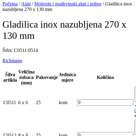
Početna
/
Alati
/
Molerski i građevinski alati i pribor
/ Gladilica inox
nazubljena 270 x 130 mm
Gladilica inox nazubljena 270 x
130 mm
Šifra: C0511-0514
Richmann
Veličina
Šifra
Jedinica
zubaca
Pakovanje
Količina
artikla
mjere
(mm)
C0511
6 x 6
25
kom
C0512
8 x 8
25
kom