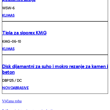
WSW-6
KLIMAS
Tipla za siporex KMG
KMG-06-10
KLIMAS
Disk dijamantni za suho i mokro rezanje za kamen i
beton
DBP125 / DC
NOVOABRASIVE
Vijčana roba