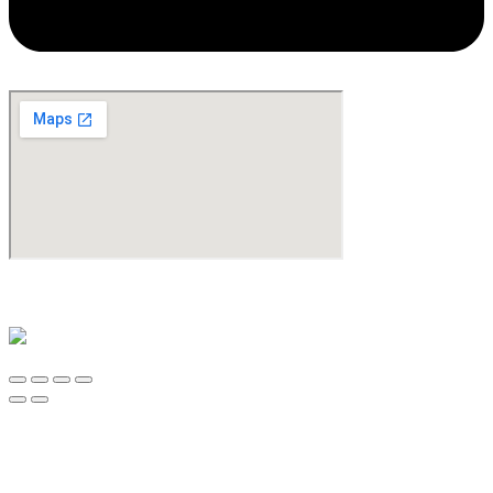
©Copyright 2024. All Rights Reserved. Design & Development By
oMedia