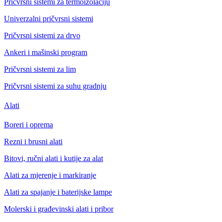
Pričvrsni sistemi za termoizolaciju
Univerzalni pričvrsni sistemi
Pričvrsni sistemi za drvo
Ankeri i mašinski program
Pričvrsni sistemi za lim
Pričvrsni sistemi za suhu gradnju
Alati
Boreri i oprema
Rezni i brusni alati
Bitovi, ručni alati i kutije za alat
Alati za mjerenje i markiranje
Alati za spajanje i baterijske lampe
Molerski i građevinski alati i pribor