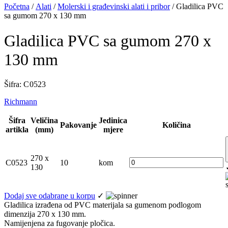
Početna
/
Alati
/
Molerski i građevinski alati i pribor
/ Gladilica PVC
sa gumom 270 x 130 mm
Gladilica PVC sa gumom 270 x
130 mm
Šifra: C 0523
Richmann
Šifra
Veličina
Jedinica
Pakovanje
Količina
artikla
(mm)
mjere
270 x
C0523
10
kom
130
Dodaj sve odabrane u korpu
✓
Gladilica izrađena od PVC materijala sa gumenom podlogom
dimenzija 270 x 130 mm.
Namijenjena za fugovanje pločica.