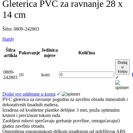
Gleterica PVC za ravnanje 28 x
14 cm
Šifra: 0809 -242803
Hardy
Šifra
Jedinica
Pakovanje
Količina
artikla
mjere
Dodaj
u
korpu
0809-
10
kom
242803
✓
Dodaj sve odabrane u korpu
✓
PVC gleterica za ravnanje pogodna za završnu obradu mineralnih i
dekorativnih fasadnih maltera.
Izrađena od kvalitetne plastike debljine 3 mm, pruža optimalnu
krutost i preciznost tokom rada.
Zaobljeni rubovi sprečavaju grebanje površine, omogućavajući
glatku završnu obradu.
Opremljena ergonomskom drškom izrađenom od izdržljivog ABS