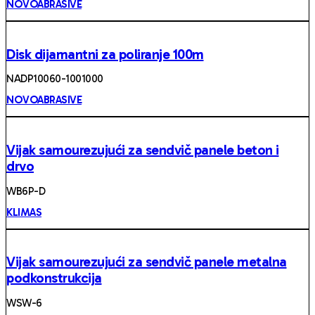
NOVOABRASIVE
Disk dijamantni za poliranje 100m
NADP10060-1001000
NOVOABRASIVE
Vijak samourezujući za sendvič panele beton i
drvo
WB6P-D
KLIMAS
Vijak samourezujući za sendvič panele metalna
podkonstrukcija
WSW-6