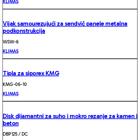
KLIMAS
Vijak samourezujući za sendvič panele metalna
podkonstrukcija
WSW-6
KLIMAS
Tipla za siporex KMG
KMG-06-10
KLIMAS
Disk dijamantni za suho i mokro rezanje za kamen i
beton
DBP125 / DC