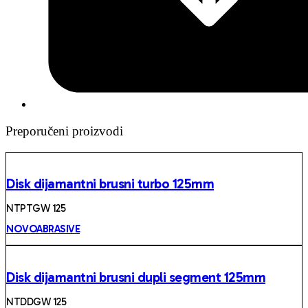
Preporučeni proizvodi
Disk dijamantni brusni turbo 125mm
NTPTGW 125
NOVOABRASIVE
Disk dijamantni brusni dupli segment 125mm
NTDDGW 125