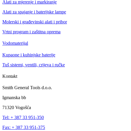
Alati za mjerenje i markiranje
Alati za spajanje i baterijske lampe
Molerski i građevinski alati i pribor
Vrtni program i zaštitna oprema
Vodomaterijal
Kupaone i kuhinjske baterije
Tuš sistemi, ventili, crijeva i ručke
Kontakt
Smith General Tools d.o.o.
Igmanska bb
71320 Vogošća
Tel: + 387 33 951-350
Fax: + 387 33 951-375