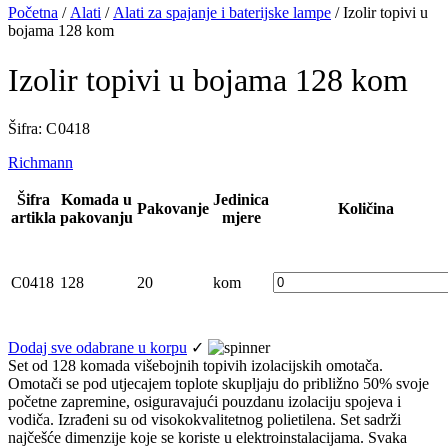
Početna
/
Alati
/
Alati za spajanje i baterijske lampe
/ Izolir topivi u
bojama 128 kom
Izolir topivi u bojama 128 kom
Šifra: C 0418
Richmann
Šifra
Komada u
Jedinica
Pakovanje
Količina
artikla
pakovanju
mjere
C0418
128
20
kom
Dodaj sve odabrane u korpu
✓
Set od 128 komada višebojnih topivih izolacijskih omotača.
Omotači se pod utjecajem toplote skupljaju do približno 50% svoje
početne zapremine, osiguravajući pouzdanu izolaciju spojeva i
vodiča. Izrađeni su od visokokvalitetnog polietilena. Set sadrži
najčešće dimenzije koje se koriste u elektroinstalacijama. Svaka