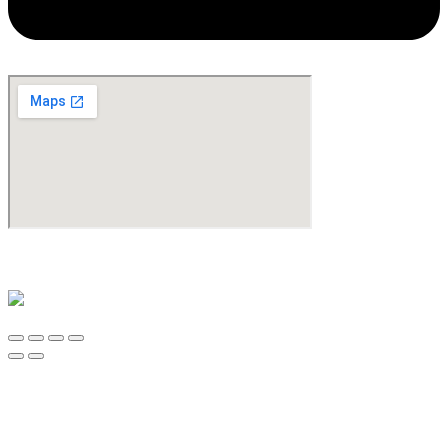
©Copyright 2024. All Rights Reserved. Design & Development By
oMedia