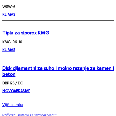
WSW-6
KLIMAS
Tipla za siporex KMG
KMG-06-10
KLIMAS
Disk dijamantni za suho i mokro rezanje za kamen i
beton
DBP125 / DC
NOVOABRASIVE
Vijčana roba
Pričvrsni sistemi za termoizolaciju