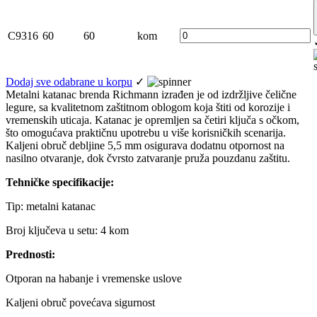
C9316
60
60
kom
Dodaj sve odabrane u korpu
✓
Metalni katanac brenda Richmann izrađen je od izdržljive čelične
legure, sa kvalitetnom zaštitnom oblogom koja štiti od korozije i
vremenskih uticaja. Katanac je opremljen sa četiri ključa s očkom,
što omogućava praktičnu upotrebu u više korisničkih scenarija.
Kaljeni obruč debljine 5,5 mm osigurava dodatnu otpornost na
nasilno otvaranje, dok čvrsto zatvaranje pruža pouzdanu zaštitu.
Tehničke specifikacije:
Tip: metalni katanac
Broj ključeva u setu: 4 kom
Prednosti:
Otporan na habanje i vremenske uslove
Kaljeni obruč povećava sigurnost