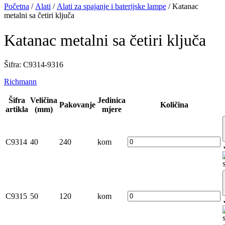
Početna
/
Alati
/
Alati za spajanje i baterijske lampe
/ Katanac
metalni sa četiri ključa
Katanac metalni sa četiri ključa
Šifra: C9314-9316
Richmann
Šifra
Veličina
Jedinica
Pakovanje
Količina
artikla
(mm)
mjere
C9314
40
240
kom
C9315
50
120
kom