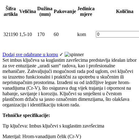
Šifra
Dužina
Jedinica
Veličina
Pakovanje
Količina
artikla
(mm)
mjere
321190
1,5-10
170
60
kom
Dodaj sve odabrane u korpu
✓
Set imbus ključeva sa kuglastim završecima predstavlja idealan izbor
za sve entuzijaste „uradi sam“ radova, kao i profesionalne
mehaničare. Zahvaljujući mogućnosti rada pod uglom, ovi ključevi
su izuzetno funkcionalni i praktični za upotrebu u skučenim ili
nepristupačnim prostorima. Izrađeni su od izdržljive legure hrom-
vanadijuma (Cr-V), što osigurava dug vijek trajanja i otpornost na
habanje, savijanje i koroziju. Ključevi su smješteni u čvrstom
plastičnom držaču sa jasno označenim dimenzijama, što olakšava
organizaciju i identifikaciju tokom rada.
Tehničke specifikacije:
Tip ključeva: Imbus ključevi s kuglastim završecima
Materijal: Hrom-vanadijum čelik (Cr-V)