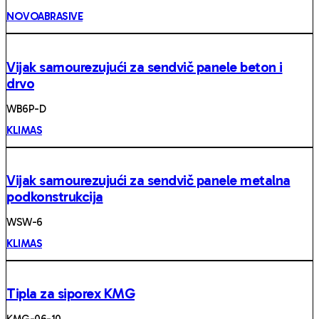
NOVOABRASIVE
Vijak samourezujući za sendvič panele beton i
drvo
WB6P-D
KLIMAS
Vijak samourezujući za sendvič panele metalna
podkonstrukcija
WSW-6
KLIMAS
Tipla za siporex KMG