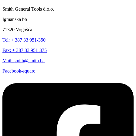
Smith General Tools d.o.o.
Igmanska bb
71320 Vogošća
Tel: + 387 33 951-350
Fax: + 387 33 951-375
Mail: smith@smith.ba
Facebook-square