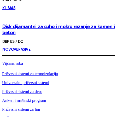
KMG-06-10
KLIMAS
Disk dijamantni za suho i mokro rezanje za kamen i
beton
DBP125 / DC
NOVOABRASIVE
Vijčana roba
Pričvrsni sistemi za termoizolaciju
Univerzalni pričvrsni sistemi
Pričvrsni sistemi za drvo
Ankeri i mašinski program
Pričvrsni sistemi za lim