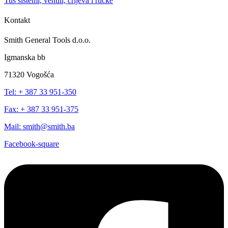
Tuš sistemi, ventili, crijeva i ručke
Kontakt
Smith General Tools d.o.o.
Igmanska bb
71320 Vogošća
Tel: + 387 33 951-350
Fax: + 387 33 951-375
Mail: smith@smith.ba
Facebook-square