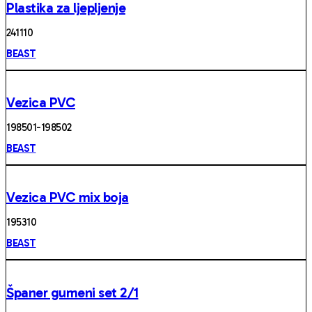
Plastika za ljepljenje
24111 0
BEAST
Vezica PVC
198501-198502
BEAST
Vezica PVC mix boja
19531 0
BEAST
Španer gumeni set 2/1