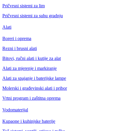
Pričvrsni sistemi za lim
Pričvrsni sistemi za suhu gradnju
Alati
Boreri i oprema
Rezni i brusni alati
Bitovi, ručni alati i kutije za alat
Alati za mjerenje i markiranje
Alati za spajanje i baterijske lampe
Molerski i građevinski alati i pribor
Vrtni program i zaštitna oprema
Vodomaterijal
Kupaone i kuhinjske baterije