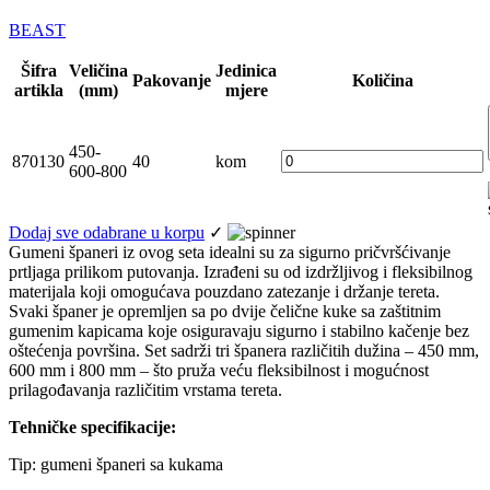
BEAST
Šifra
Veličina
Jedinica
Pakovanje
Količina
artikla
(mm)
mjere
450-
870130
40
kom
600-800
Dodaj sve odabrane u korpu
✓
Gumeni španeri iz ovog seta idealni su za sigurno pričvršćivanje
prtljaga prilikom putovanja. Izrađeni su od izdržljivog i fleksibilnog
materijala koji omogućava pouzdano zatezanje i držanje tereta.
Svaki španer je opremljen sa po dvije čelične kuke sa zaštitnim
gumenim kapicama koje osiguravaju sigurno i stabilno kačenje bez
oštećenja površina. Set sadrži tri španera različitih dužina – 450 mm,
600 mm i 800 mm – što pruža veću fleksibilnost i mogućnost
prilagođavanja različitim vrstama tereta.
Tehničke specifikacije:
Tip: gumeni španeri sa kukama