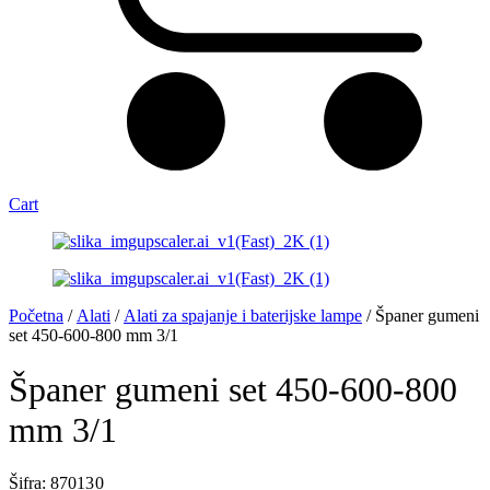
Cart
Početna
/
Alati
/
Alati za spajanje i baterijske lampe
/ Španer gumeni
set 450-600-800 mm 3/1
Španer gumeni set 450-600-800
mm 3/1
Šifra: 87013 0