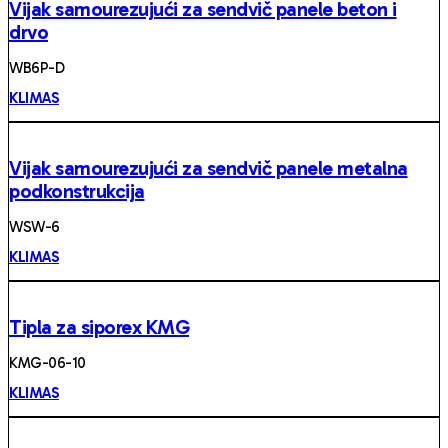
Vijak samourezujući za sendvič panele beton i
drvo
WB6P-D
KLIMAS
Vijak samourezujući za sendvič panele metalna
podkonstrukcija
WSW-6
KLIMAS
Tipla za siporex KMG
KMG-06-10
KLIMAS