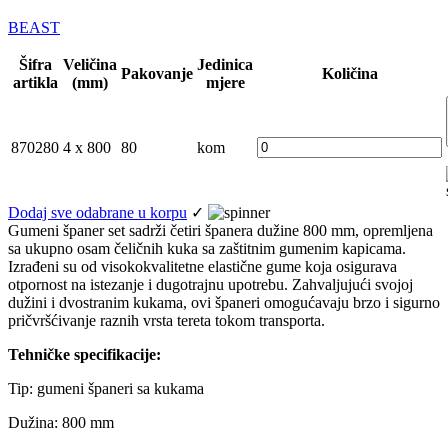
BEAST
Šifra
Veličina
Jedinica
Pakovanje
Količina
artikla
(mm)
mjere
870280
4 x 800
80
kom
Dodaj sve odabrane u korpu
✓
Gumeni španer set sadrži četiri španera dužine 800 mm, opremljena
sa ukupno osam čeličnih kuka sa zaštitnim gumenim kapicama.
Izrađeni su od visokokvalitetne elastične gume koja osigurava
otpornost na istezanje i dugotrajnu upotrebu. Zahvaljujući svojoj
dužini i dvostranim kukama, ovi španeri omogućavaju brzo i sigurno
pričvršćivanje raznih vrsta tereta tokom transporta.
Tehničke specifikacije:
Tip: gumeni španeri sa kukama
Dužina: 800 mm