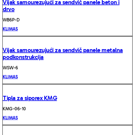
Vijak samourezujući za sendvič panele beton i
drvo
WB6P-D
KLIMAS
Vijak samourezujući za sendvič panele metalna
podkonstrukcija
WSW-6
KLIMAS
Tipla za siporex KMG
KMG-06-10
KLIMAS