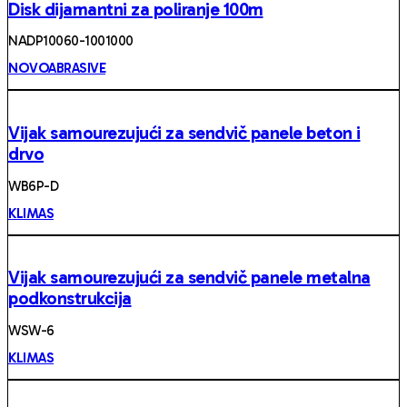
Disk dijamantni za poliranje 100m
NADP10060-1001000
NOVOABRASIVE
Vijak samourezujući za sendvič panele beton i
drvo
WB6P-D
KLIMAS
Vijak samourezujući za sendvič panele metalna
podkonstrukcija
WSW-6
KLIMAS