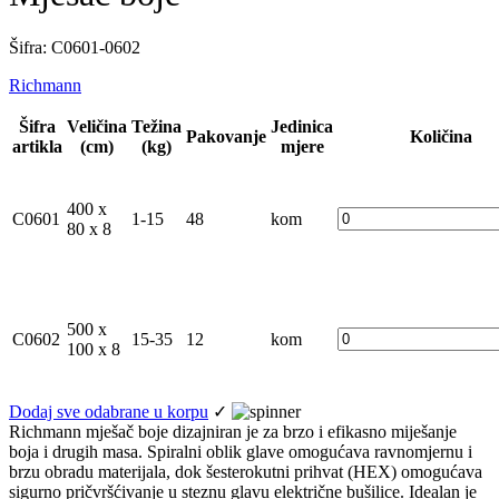
Šifra: C0601-0602
Richmann
Šifra
Veličina
Težina
Jedinica
Pakovanje
Količina
artikla
(cm)
(kg)
mjere
400 x
C0601
1-15
48
kom
80 x 8
500 x
C0602
15-35
12
kom
100 x 8
Dodaj sve odabrane u korpu
✓
Richmann mješač boje dizajniran je za brzo i efikasno miješanje
boja i drugih masa. Spiralni oblik glave omogućava ravnomjernu i
brzu obradu materijala, dok šesterokutni prihvat (HEX) omogućava
sigurno pričvršćivanje u steznu glavu električne bušilice. Idealan je