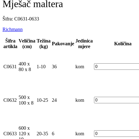
Mješač maltera
Šifra: C0631-0633
Richmann
Šifra
Veličina
Težina
Jedinica
Pakovanje
Količina
artikla
(cm)
(kg)
mjere
400 x
C0631
1-10
36
kom
80 x 8
500 x
C0632
10-25
24
kom
100 x 8
600 x
C0633
120 x
20-35
6
kom