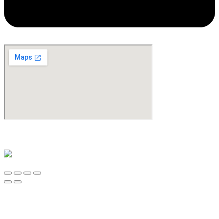
©Copyright 2024. All Rights Reserved. Design & Development By
oMedia