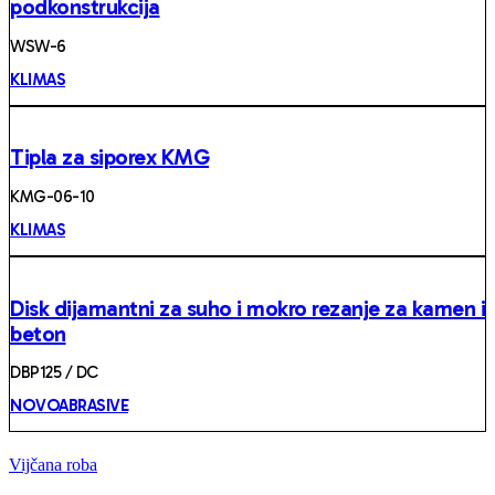
podkonstrukcija
WSW-6
KLIMAS
Tipla za siporex KMG
KMG-06-10
KLIMAS
Disk dijamantni za suho i mokro rezanje za kamen i
beton
DBP125 / DC
NOVOABRASIVE
Vijčana roba