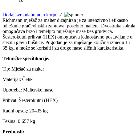
10
Dodaj sve odabrane u korpu
✓
Richmann mješač za malter dizajniran je za intenzivno i efikasno
miješanje građevinskih zaprawa, posebno maltera. Dvostruka spirala
omogućava brzo i temeljito miješanje mase bez grudvica.
Šesterokutni prihvat (HEX) omogućava jednostavno postavljanje u
steznu glavu bušilice. Pogodan je za miješanje količina između 1 i
35 kg, a može se koristiti i za druge mase sličnih karakteristika.
Tehničke specifikacije:
Tip: Mješač za malter
Materijal: Čelik
Upotreba: Malterske mase
Prihvat: Šesterokutni (HEX)
Radni opseg: 20–35 kg
Težina: 0.657 kg
Prednosti: