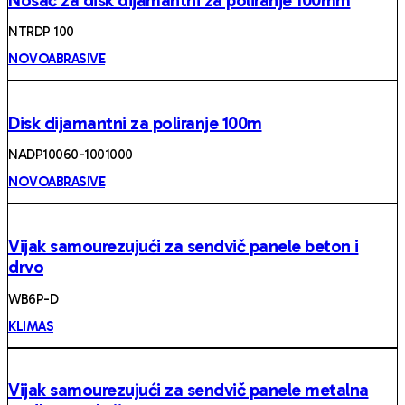
NTRDP 100
NOVOABRASIVE
Disk dijamantni za poliranje 100m
NADP10060-1001000
NOVOABRASIVE
Vijak samourezujući za sendvič panele beton i
drvo
WB6P-D
KLIMAS
Vijak samourezujući za sendvič panele metalna