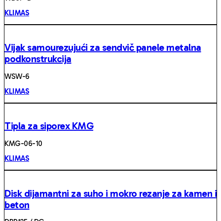
KLIMAS
Vijak samourezujući za sendvič panele metalna
podkonstrukcija
WSW-6
KLIMAS
Tipla za siporex KMG
KMG-06-10
KLIMAS
Disk dijamantni za suho i mokro rezanje za kamen i
beton