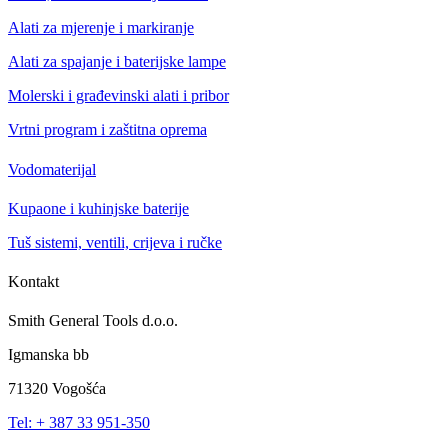
Alati za mjerenje i markiranje
Alati za spajanje i baterijske lampe
Molerski i građevinski alati i pribor
Vrtni program i zaštitna oprema
Vodomaterijal
Kupaone i kuhinjske baterije
Tuš sistemi, ventili, crijeva i ručke
Kontakt
Smith General Tools d.o.o.
Igmanska bb
71320 Vogošća
Tel: + 387 33 951-350