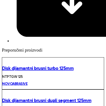
Preporučeni proizvodi
Disk dijamantni brusni turbo 125mm
NTPTGW 125
NOVOABRASIVE
Disk dijamantni brusni dupli segment 125mm