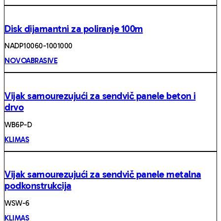
Disk dijamantni za poliranje 100m
NADP10060-1001000
NOVOABRASIVE
Vijak samourezujući za sendvič panele beton i
drvo
WB6P-D
KLIMAS
Vijak samourezujući za sendvič panele metalna
podkonstrukcija
WSW-6
KLIMAS