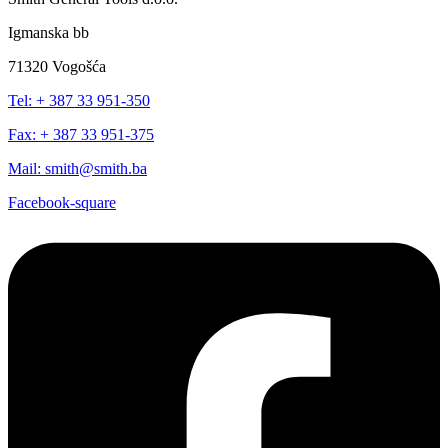
Igmanska bb
71320 Vogošća
Tel: + 387 33 951-350
Fax: + 387 33 951-375
Mail: smith@smith.ba
Facebook-square