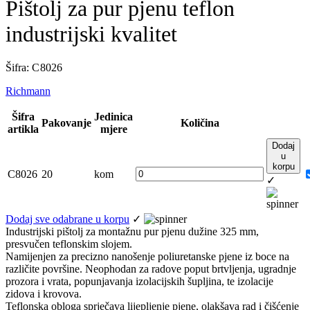
Pištolj za pur pjenu teflon
industrijski kvalitet
Šifra: C 8026
Richmann
Šifra
Jedinica
Pakovanje
Količina
artikla
mjere
Dodaj
u
korpu
C8026
20
kom
✓
Dodaj sve odabrane u korpu
✓
Industrijski pištolj za montažnu pur pjenu dužine 325 mm,
presvučen teflonskim slojem.
Namijenjen za precizno nanošenje poliuretanske pjene iz boce na
različite površine. Neophodan za radove poput brtvljenja, ugradnje
prozora i vrata, popunjavanja izolacijskih šupljina, te izolacije
zidova i krovova.
Teflonska obloga sprječava lijepljenje pjene, olakšava rad i čišćenje