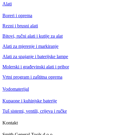
Alati
Boreri i oprema
Rezni i brusni alati
Bitovi, ručni alati i kutije za alat
Alati za mjerenje i markiranje
Alati za spajanje i baterijske lampe
Molerski i građevinski alati i pribor
Vrtni program i zaštitna oprema
Vodomaterijal
Kupaone i kuhinjske baterije
Tuš sistemi, ventili, crijeva i ručke
Kontakt
Smith General Tools d.o.o.