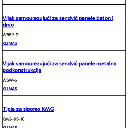
Vijak samourezujući za sendvič panele beton i
drvo
WB6P-D
KLIMAS
Vijak samourezujući za sendvič panele metalna
podkonstrukcija
WSW-6
KLIMAS
Tipla za siporex KMG
KMG-06-10
KLIMAS