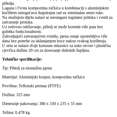
pištolja.
Lagana i čvrsta kompozitna ručkica u kombinaciji s aluminijskim
kućištem omogućava dugotrajan rad uz minimalan umor ruke.
Na stražnjem dijelu nalazi se mesingani regulator pritiska i ventil za
zatvaranje protoka.
Uz redovno održavanje, pištolj se može koristiti više puta bez
gubitka funkcionalnosti.
Zahvaljujući zatvarajućem ventilu, pjena ostaje upotrebljiva više
dana bez potrebe za uklanjanjem boce nakon svakog korištenja.
U setu se nalaze dvije konusne mlaznice za uske otvore i plastična
cjevčica dužine 20 cm za dosezanje dubokih šupljina.
Tehničke specifikacije:
Tip: Pištolj za montažnu pjenu
Materijal: Aluminijski korpus, kompozitna ručkica
Površina: Teflonski premaz (PTFE)
Dužina: 325 mm
Dimenzije pakovanja: 380 x 330 x 235 x 55 mm
Težina: 0.478 kg