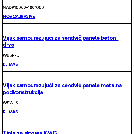
NADP10060-1001000
NOVOABRASIVE
Vijak samourezujući za sendvič panele beton i
drvo
WB6P-D
KLIMAS
Vijak samourezujući za sendvič panele metalna
podkonstrukcija
WSW-6
KLIMAS
Tipla za siporex KMG