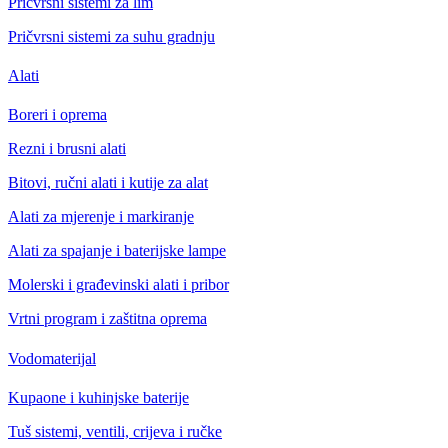
Pričvrsni sistemi za lim
Pričvrsni sistemi za suhu gradnju
Alati
Boreri i oprema
Rezni i brusni alati
Bitovi, ručni alati i kutije za alat
Alati za mjerenje i markiranje
Alati za spajanje i baterijske lampe
Molerski i građevinski alati i pribor
Vrtni program i zaštitna oprema
Vodomaterijal
Kupaone i kuhinjske baterije
Tuš sistemi, ventili, crijeva i ručke