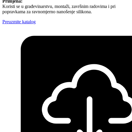
Primjena:
Koristi se u građevinarstvu, montaži, završnim radovima i pri
popravkama za ravnomjerno nanošenje silikona.
Preuzmite katalog