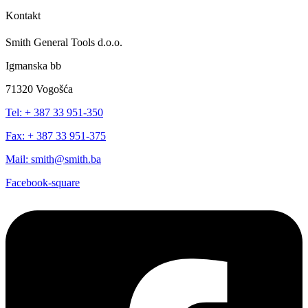
Kontakt
Smith General Tools d.o.o.
Igmanska bb
71320 Vogošća
Tel: + 387 33 951-350
Fax: + 387 33 951-375
Mail: smith@smith.ba
Facebook-square