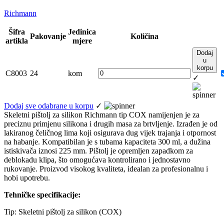
Richmann
Šifra
Jedinica
Pakovanje
Količina
artikla
mjere
Dodaj
u
korpu
C8003
24
kom
✓
Dodaj sve odabrane u korpu
✓
Skeletni pištolj za silikon Richmann tip COX namijenjen je za
preciznu primjenu silikona i drugih masa za brtvljenje. Izrađen je od
lakiranog čeličnog lima koji osigurava dug vijek trajanja i otpornost
na habanje. Kompatibilan je s tubama kapaciteta 300 ml, a dužina
istiskivača iznosi 225 mm. Pištolj je opremljen zapadkom za
deblokadu klipa, što omogućava kontrolirano i jednostavno
rukovanje. Proizvod visokog kvaliteta, idealan za profesionalnu i
hobi upotrebu.
Tehničke specifikacije:
Tip: Skeletni pištolj za silikon (COX)