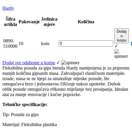
Hardy
Šifra
Jedinica
Pakovanje
Količina
artikla
mjere
Dodaj
u
korpu
0890-
10
kom
510000
✓
Dodaj sve odabrane u korpu
✓
Fleksibilna posuda za gips brenda Hardy namijenjena je za pripremu
manjih količina gipsanih masa. Zahvaljujući elastičnom materijalu
izrade, masa se ne lijepi za unutrašnje stijenke posude, što
omogućava brzo i jednostavno čišćenje nakon upotrebe. Dubok
oblik posude omogućava efikasno miješanje bez prosipanja. Idealan
alat za manje renovacije i kućne popravke.
Tehničke specifikacije:
Tip: Posuda za gips
Materijal: Fleksibilna plastika