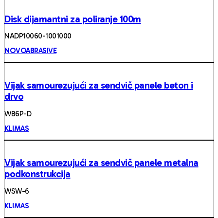
Disk dijamantni za poliranje 100m
NADP10060-1001000
NOVOABRASIVE
Vijak samourezujući za sendvič panele beton i
drvo
WB6P-D
KLIMAS
Vijak samourezujući za sendvič panele metalna
podkonstrukcija
WSW-6
KLIMAS