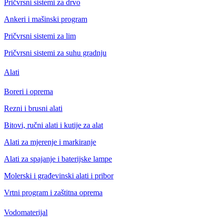
Pričvrsni sistemi za drvo
Ankeri i mašinski program
Pričvrsni sistemi za lim
Pričvrsni sistemi za suhu gradnju
Alati
Boreri i oprema
Rezni i brusni alati
Bitovi, ručni alati i kutije za alat
Alati za mjerenje i markiranje
Alati za spajanje i baterijske lampe
Molerski i građevinski alati i pribor
Vrtni program i zaštitna oprema
Vodomaterijal