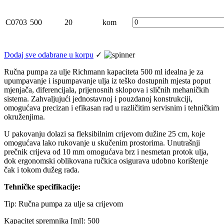
C0703
500
20
kom
Dodaj sve odabrane u korpu
✓
Ručna pumpa za ulje Richmann kapaciteta 500 ml idealna je za
upumpavanje i ispumpavanje ulja iz teško dostupnih mjesta poput
mjenjača, diferencijala, prijenosnih sklopova i sličnih mehaničkih
sistema. Zahvaljujući jednostavnoj i pouzdanoj konstrukciji,
omogućava precizan i efikasan rad u različitim servisnim i tehničkim
okruženjima.
U pakovanju dolazi sa fleksibilnim crijevom dužine 25 cm, koje
omogućava lako rukovanje u skučenim prostorima. Unutrašnji
prečnik crijeva od 10 mm omogućava brz i nesmetan protok ulja,
dok ergonomski oblikovana ručkica osigurava udobno korištenje
čak i tokom dužeg rada.
Tehničke specifikacije:
Tip: Ručna pumpa za ulje sa crijevom
Kapacitet spremnika [ml]: 500