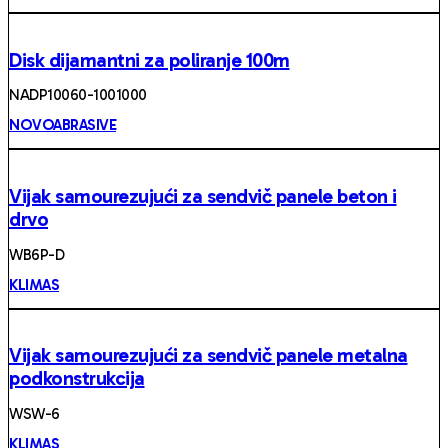
Disk dijamantni za poliranje 100m
NADP10060-1001000
NOVOABRASIVE
Vijak samourezujući za sendvič panele beton i
drvo
WB6P-D
KLIMAS
Vijak samourezujući za sendvič panele metalna
podkonstrukcija
WSW-6
KLIMAS