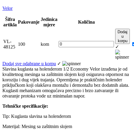
Velor
Šifra
Jedinica
Pakovanje
Količina
artikla
mjere
Dodaj
u
korpu
VL-
100
kom
48125
✓
Dodaj sve odabrane u korpu
✓
Slavina kuglasta sa holenderom 1/2 Economy Velor izrađena je od
kvalitetnog mesinga sa zaštitnim slojem koji osigurava otpornost na
koroziju i dug vijek trajanja. Opremljena je praktičnim holender
priključkom koji olakšava montažu i demontažu bez dodatnih alata.
Kuglasti mehanizam omogućava precizno i brzo zatvaranje ili
otvaranje protoka vode uz minimalan napor.
Tehničke specifikacije:
Tip: Kuglasta slavina sa holenderom
Materijal: Mesing sa zaštitnim slojem