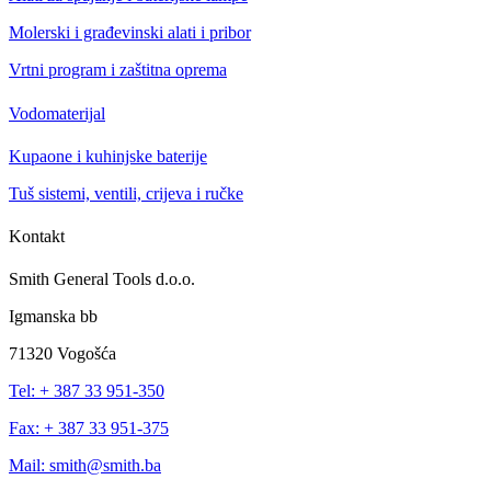
Molerski i građevinski alati i pribor
Vrtni program i zaštitna oprema
Vodomaterijal
Kupaone i kuhinjske baterije
Tuš sistemi, ventili, crijeva i ručke
Kontakt
Smith General Tools d.o.o.
Igmanska bb
71320 Vogošća
Tel: + 387 33 951-350
Fax: + 387 33 951-375
Mail: smith@smith.ba