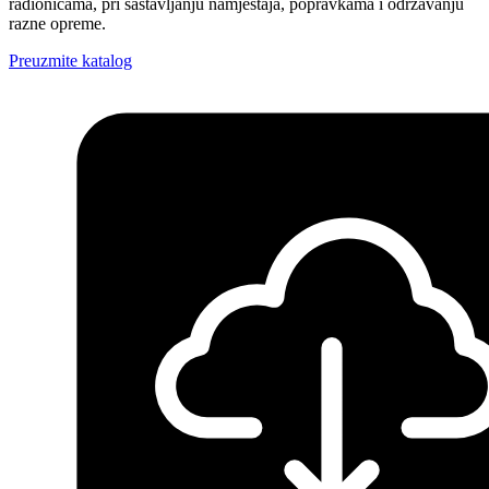
radionicama, pri sastavljanju namještaja, popravkama i održavanju
razne opreme.
Preuzmite katalog