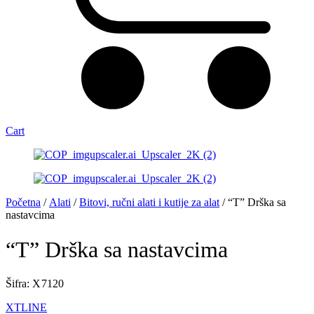
Cart
Početna
/
Alati
/
Bitovi, ručni alati i kutije za alat
/ “T” Drška sa
nastavcima
“T” Drška sa nastavcima
Šifra: X 7120
XTLINE