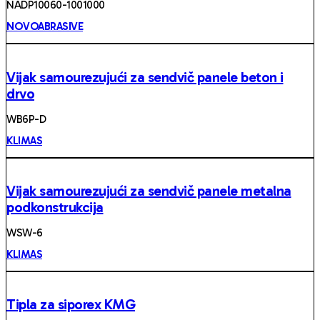
NADP10060-1001000
NOVOABRASIVE
Vijak samourezujući za sendvič panele beton i
drvo
WB6P-D
KLIMAS
Vijak samourezujući za sendvič panele metalna
podkonstrukcija
WSW-6
KLIMAS
Tipla za siporex KMG