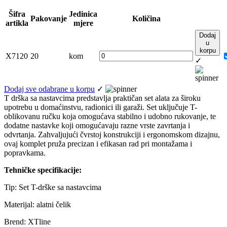
Šifra
Jedinica
Pakovanje
Količina
artikla
mjere
Dodaj
u
korpu
X7120
20
kom
✓
Dodaj sve odabrane u korpu
✓
T drška sa nastavcima predstavlja praktičan set alata za široku
upotrebu u domaćinstvu, radionici ili garaži. Set uključuje T-
oblikovanu ručku koja omogućava stabilno i udobno rukovanje, te
dodatne nastavke koji omogućavaju razne vrste zavrtanja i
odvrtanja. Zahvaljujući čvrstoj konstrukciji i ergonomskom dizajnu,
ovaj komplet pruža precizan i efikasan rad pri montažama i
popravkama.
Tehničke specifikacije:
Tip: Set T-drške sa nastavcima
Materijal: alatni čelik
Brend: XTline