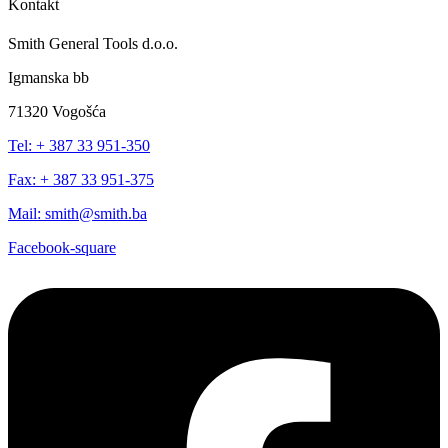
Kontakt
Smith General Tools d.o.o.
Igmanska bb
71320 Vogošća
Tel: + 387 33 951-350
Fax: + 387 33 951-375
Mail: smith@smith.ba
Facebook-square