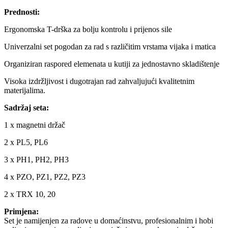
Prednosti:
Ergonomska T-drška za bolju kontrolu i prijenos sile
Univerzalni set pogodan za rad s različitim vrstama vijaka i matica
Organiziran raspored elemenata u kutiji za jednostavno skladištenje
Visoka izdržljivost i dugotrajan rad zahvaljujući kvalitetnim
materijalima.
Sadržaj seta:
1 x magnetni držač
2 x PL5, PL6
3 x PH1, PH2, PH3
4 x PZO, PZ1, PZ2, PZ3
2 x TRX 10, 20
Primjena:
Set je namijenjen za radove u domaćinstvu, profesionalnim i hobi