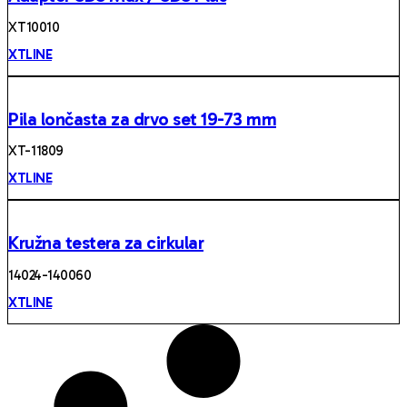
XT 10010
XTLINE
Pila lončasta za drvo set 19-73 mm
XT- 11809
XTLINE
Kružna testera za cirkular
14024-140060
XTLINE