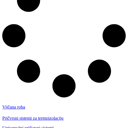
Vijčana roba
Pričvrsni sistemi za termoizolaciju
Univerzalni pričvrsni sistemi