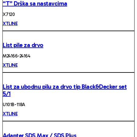
“T” Drška sa nastavcima
X 7120
XTLINE
List pile za drvo
M24166-24164
XTLINE
List za ubodnu pilu za drvo tip Black&Decker set
5/1
U101B -118A
XTLINE
Adapter SDS Max / SDS Plus