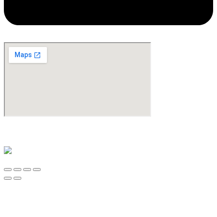
©Copyright 2024. All Rights Reserved. Design & Development By
oMedia