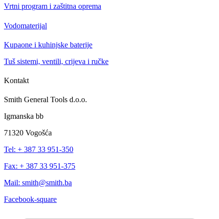
Vrtni program i zaštitna oprema
Vodomaterijal
Kupaone i kuhinjske baterije
Tuš sistemi, ventili, crijeva i ručke
Kontakt
Smith General Tools d.o.o.
Igmanska bb
71320 Vogošća
Tel: + 387 33 951-350
Fax: + 387 33 951-375
Mail: smith@smith.ba
Facebook-square