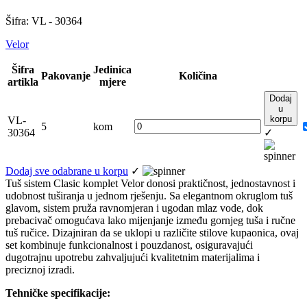
Šifra: VL - 30364
Velor
Šifra
Jedinica
Pakovanje
Količina
artikla
mjere
Dodaj
u
korpu
VL-
5
kom
30364
✓
Dodaj sve odabrane u korpu
✓
Tuš sistem Clasic komplet Velor donosi praktičnost, jednostavnost i
udobnost tuširanja u jednom rješenju. Sa elegantnom okruglom tuš
glavom, sistem pruža ravnomjeran i ugodan mlaz vode, dok
prebacivač omogućava lako mijenjanje između gornjeg tuša i ručne
tuš ručice. Dizajniran da se uklopi u različite stilove kupaonica, ovaj
set kombinuje funkcionalnost i pouzdanost, osiguravajući
dugotrajnu upotrebu zahvaljujući kvalitetnim materijalima i
preciznoj izradi.
Tehničke specifikacije: