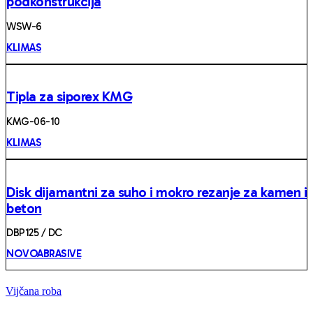
podkonstrukcija
WSW-6
KLIMAS
Tipla za siporex KMG
KMG-06-10
KLIMAS
Disk dijamantni za suho i mokro rezanje za kamen i
beton
DBP125 / DC
NOVOABRASIVE
Vijčana roba