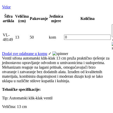
Velor
Šifra
Veličina
Jedinica
Pakovanje
Količina
artikla
(cm)
mjere
VL-
13
50
kom
48149
Dodaj sve odabrane u korpu
✓
Ventil sifona automatski klik-klak 13 cm pruža praktično rješenje za
jednostavno upravljanje odvodom u umivaonicima i sudoperima.
Mehanizam reaguje na lagani pritisak, omogućavajući brzo
otvaranje i zatvaranje bez dodatnih alata. Izrađen od kvalitetnih
materijala, kombinira dugotrajnost i moderan dizajn koji se lako
uklapa u različite stilove kupatila i kuhinja.
Tehničke specifikacije:
Tip: Automatski klik-klak ventil
Veličina: 13 cm