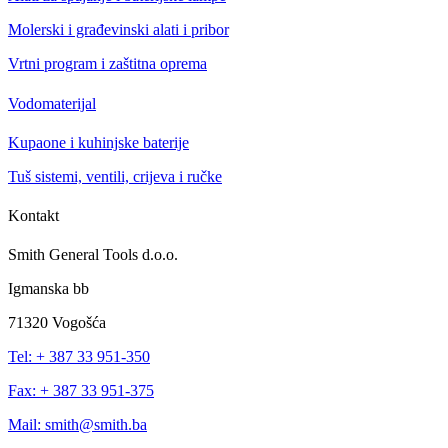
Molerski i građevinski alati i pribor
Vrtni program i zaštitna oprema
Vodomaterijal
Kupaone i kuhinjske baterije
Tuš sistemi, ventili, crijeva i ručke
Kontakt
Smith General Tools d.o.o.
Igmanska bb
71320 Vogošća
Tel: + 387 33 951-350
Fax: + 387 33 951-375
Mail: smith@smith.ba