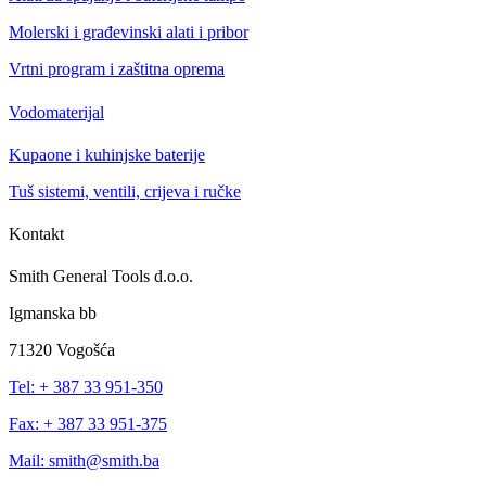
Molerski i građevinski alati i pribor
Vrtni program i zaštitna oprema
Vodomaterijal
Kupaone i kuhinjske baterije
Tuš sistemi, ventili, crijeva i ručke
Kontakt
Smith General Tools d.o.o.
Igmanska bb
71320 Vogošća
Tel: + 387 33 951-350
Fax: + 387 33 951-375
Mail: smith@smith.ba