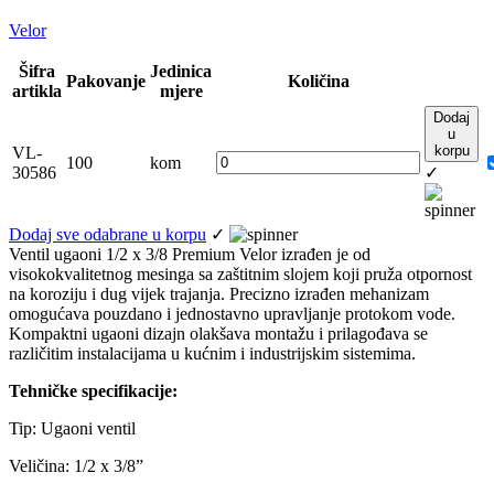
Velor
Šifra
Jedinica
Pakovanje
Količina
artikla
mjere
Dodaj
u
korpu
VL-
100
kom
30586
✓
Dodaj sve odabrane u korpu
✓
Ventil ugaoni 1/2 x 3/8 Premium Velor izrađen je od
visokokvalitetnog mesinga sa zaštitnim slojem koji pruža otpornost
na koroziju i dug vijek trajanja. Precizno izrađen mehanizam
omogućava pouzdano i jednostavno upravljanje protokom vode.
Kompaktni ugaoni dizajn olakšava montažu i prilagođava se
različitim instalacijama u kućnim i industrijskim sistemima.
Tehničke specifikacije:
Tip: Ugaoni ventil
Veličina: 1/2 x 3/8”