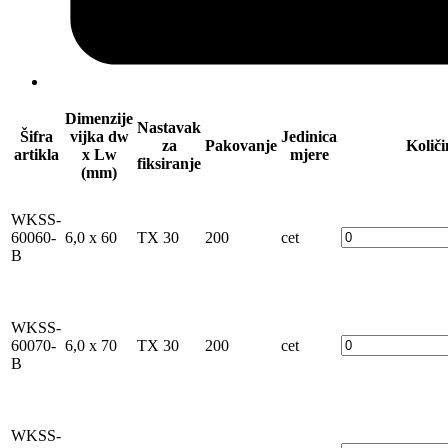
Dimenzije
Nastavak
Šifra
vijka dw
Jedinica
za
Pakovanje
Količi
artikla
x Lw
mjere
fiksiranje
(mm)
WKSS-
60060-
6,0 x 60
TX 30
200
cet
B
WKSS-
60070-
6,0 x 70
TX 30
200
cet
B
WKSS-