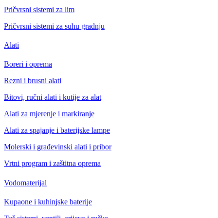
Pričvrsni sistemi za lim
Pričvrsni sistemi za suhu gradnju
Alati
Boreri i oprema
Rezni i brusni alati
Bitovi, ručni alati i kutije za alat
Alati za mjerenje i markiranje
Alati za spajanje i baterijske lampe
Molerski i građevinski alati i pribor
Vrtni program i zaštitna oprema
Vodomaterijal
Kupaone i kuhinjske baterije