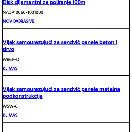
Disk dijamantni za poliranje 100m
NADP10060-1001000
NOVOABRASIVE
Vijak samourezujući za sendvič panele beton i
drvo
WB6P-D
KLIMAS
Vijak samourezujući za sendvič panele metalna
podkonstrukcija
WSW-6
KLIMAS