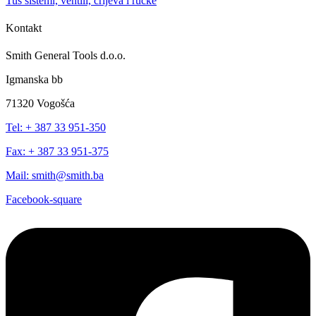
Tuš sistemi, ventili, crijeva i ručke
Kontakt
Smith General Tools d.o.o.
Igmanska bb
71320 Vogošća
Tel: + 387 33 951-350
Fax: + 387 33 951-375
Mail: smith@smith.ba
Facebook-square