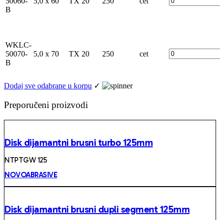
50060-
5,0 x 60
TX 20
250
cet
B
WKLC-
50070-
5,0 x 70
TX 20
250
cet
B
Dodaj sve odabrane u korpu
✓
Preporučeni proizvodi
Disk dijamantni brusni turbo 125mm
NTPTGW 125
NOVOABRASIVE
Disk dijamantni brusni dupli segment 125mm