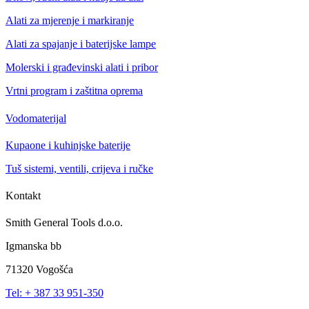
Alati za mjerenje i markiranje
Alati za spajanje i baterijske lampe
Molerski i građevinski alati i pribor
Vrtni program i zaštitna oprema
Vodomaterijal
Kupaone i kuhinjske baterije
Tuš sistemi, ventili, crijeva i ručke
Kontakt
Smith General Tools d.o.o.
Igmanska bb
71320 Vogošća
Tel: + 387 33 951-350