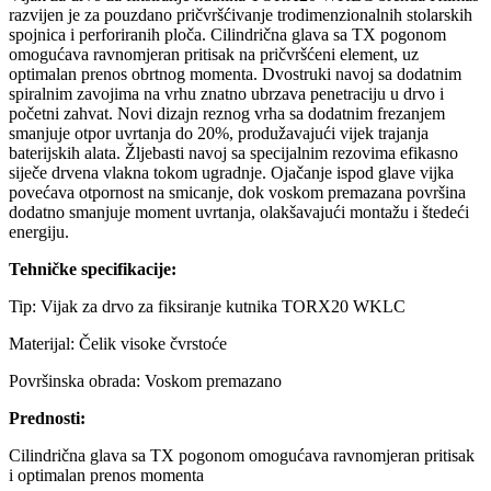
razvijen je za pouzdano pričvršćivanje trodimenzionalnih stolarskih
spojnica i perforiranih ploča. Cilindrična glava sa TX pogonom
omogućava ravnomjeran pritisak na pričvršćeni element, uz
optimalan prenos obrtnog momenta. Dvostruki navoj sa dodatnim
spiralnim zavojima na vrhu znatno ubrzava penetraciju u drvo i
početni zahvat. Novi dizajn reznog vrha sa dodatnim frezanjem
smanjuje otpor uvrtanja do 20%, produžavajući vijek trajanja
baterijskih alata. Žljebasti navoj sa specijalnim rezovima efikasno
siječe drvena vlakna tokom ugradnje. Ojačanje ispod glave vijka
povećava otpornost na smicanje, dok voskom premazana površina
dodatno smanjuje moment uvrtanja, olakšavajući montažu i štedeći
energiju.
Tehničke specifikacije:
Tip: Vijak za drvo za fiksiranje kutnika TORX20 WKLC
Materijal: Čelik visoke čvrstoće
Površinska obrada: Voskom premazano
Prednosti:
Cilindrična glava sa TX pogonom omogućava ravnomjeran pritisak
i optimalan prenos momenta