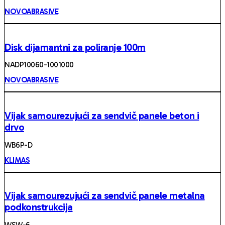
NOVOABRASIVE
Disk dijamantni za poliranje 100m
NADP10060-1001000
NOVOABRASIVE
Vijak samourezujući za sendvič panele beton i
drvo
WB6P-D
KLIMAS
Vijak samourezujući za sendvič panele metalna
podkonstrukcija
WSW-6