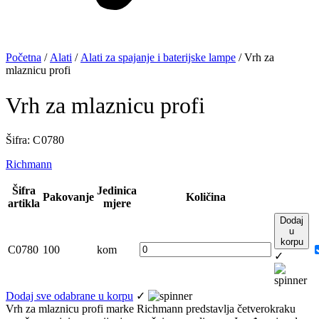
Početna
/
Alati
/
Alati za spajanje i baterijske lampe
/ Vrh za
mlaznicu profi
Vrh za mlaznicu profi
Šifra: C 0780
Richmann
Šifra
Jedinica
Pakovanje
Količina
artikla
mjere
Dodaj
u
korpu
C0780
100
kom
✓
Dodaj sve odabrane u korpu
✓
Vrh za mlaznicu profi marke Richmann predstavlja četverokraku