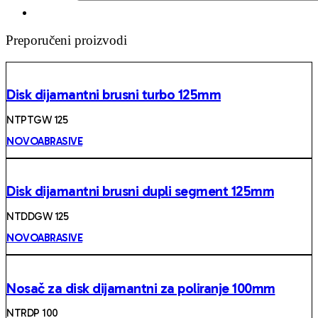
Preporučeni proizvodi
Disk dijamantni brusni turbo 125mm
NTPTGW 125
NOVOABRASIVE
Disk dijamantni brusni dupli segment 125mm
NTDDGW 125
NOVOABRASIVE
Nosač za disk dijamantni za poliranje 100mm
NTRDP 100