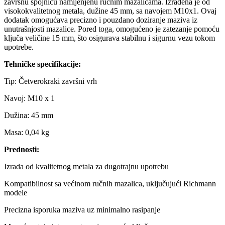
završnu spojnicu namijenjenu ručnim mazalicama. Izrađena je od
visokokvalitetnog metala, dužine 45 mm, sa navojem M10x1. Ovaj
dodatak omogućava precizno i pouzdano doziranje maziva iz
unutrašnjosti mazalice. Pored toga, omogućeno je zatezanje pomoću
ključa veličine 15 mm, što osigurava stabilnu i sigurnu vezu tokom
upotrebe.
Tehničke specifikacije:
Tip: Četverokraki završni vrh
Navoj: M10 x 1
Dužina: 45 mm
Masa: 0,04 kg
Prednosti:
Izrada od kvalitetnog metala za dugotrajnu upotrebu
Kompatibilnost sa većinom ručnih mazalica, uključujući Richmann
modele
Precizna isporuka maziva uz minimalno rasipanje