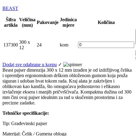
BEAST
Šifra
Veličina
Jedinica
Pakovanje
Količina
artikla
(mm)
mjere
300 x
137300
24
kom
12
Dodaj sve odabrane u korpu
✓
Beast pajser dimenzija 300 x 12 mm izrađen je od izdržljivog čelika
i opremljen ergonomskom drškom obloženom gumom koja pruža
siguran i udoban hvat tokom rada. Kraj alata je zakrivljen i
oblikovan kao kandža, što omogućava jednostavno i efikasno
izvlačenje eksera i manjih pričvršćivača. Kompaktna dužina od 300
mm čini ovaj pajser idealnim za rad u skučenim prostorima i za
precizne zadatke.
Tehničke specifikacije:
Tip: Građevinski pajser
Materijal: Čelik / Gumena obloga