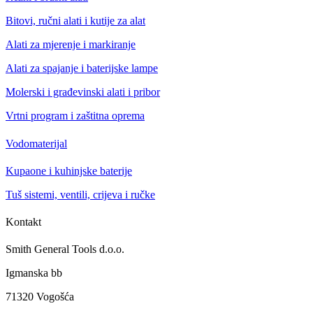
Bitovi, ručni alati i kutije za alat
Alati za mjerenje i markiranje
Alati za spajanje i baterijske lampe
Molerski i građevinski alati i pribor
Vrtni program i zaštitna oprema
Vodomaterijal
Kupaone i kuhinjske baterije
Tuš sistemi, ventili, crijeva i ručke
Kontakt
Smith General Tools d.o.o.
Igmanska bb
71320 Vogošća