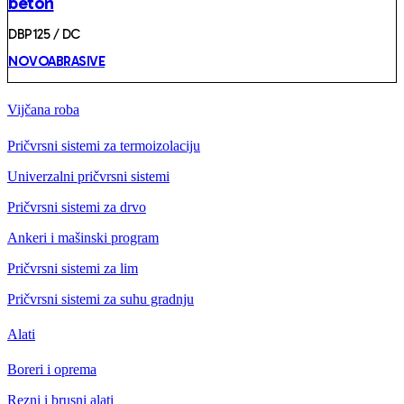
beton
DBP125 / DC
NOVOABRASIVE
Vijčana roba
Pričvrsni sistemi za termoizolaciju
Univerzalni pričvrsni sistemi
Pričvrsni sistemi za drvo
Ankeri i mašinski program
Pričvrsni sistemi za lim
Pričvrsni sistemi za suhu gradnju
Alati
Boreri i oprema
Rezni i brusni alati